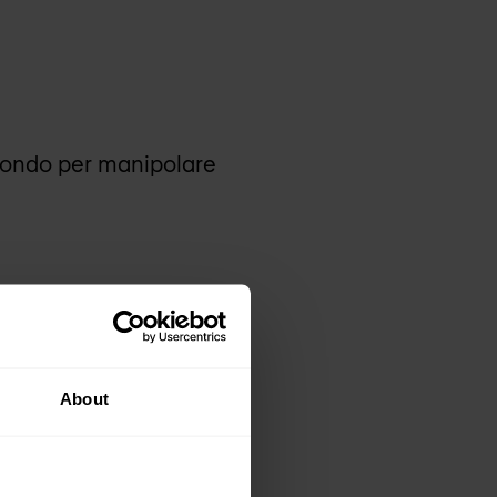
i fondo per manipolare
nformazioni private a
About