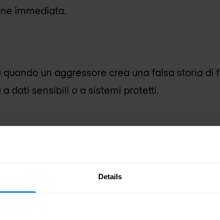
ione immediata.
ica quando un aggressore crea una falsa storia d
 a dati sensibili o a sistemi protetti.
o si verifica quando gli aggressori richiedono i
 qualcosa o di un qualche tipo di compenso.
Details