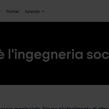
i
Partner
Azienda
è l'ingegneria soc
essere manipolate.
Alcune più facilmente di altre