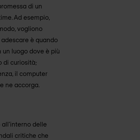
 promessa di un
ttime. Ad esempio,
o modo, vogliono
 di adescare è quando
n un luogo dove è più
 di curiosità;
enza, il computer
se ne accorga.
 all'interno delle
dali critiche che