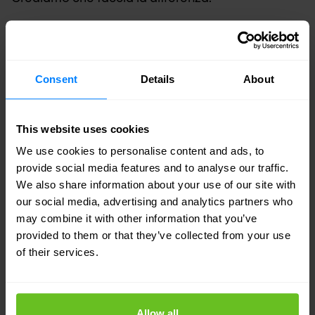
Dirigenti
- Il nostro team di senior management
è molto pratico e fornisce una supervisione
strategica. Comprendono la sua attività e le
Consent
Details
About
sfide che sta affrontando.
Vendite
- account manager dedicati la aiutano
This website uses cookies
a navigare nel mercato e la supportano nel
We use cookies to personalise content and ads, to
provide social media features and to analyse our traffic.
processo decisionale.
We also share information about your use of our site with
Architetti
- Gli esperti architetti di Nomios
our social media, advertising and analytics partners who
progettano soluzioni a prova di futuro basate
may combine it with other information that you’ve
provided to them or that they’ve collected from your use
sulle ultime tecnologie.
of their services.
Ingegneri
- Il nostro ampio team di ingegneri
certificati aggiunge valore al suo progetto e
supporta il suo team IT 24 ore su 24, 7 giorni su
Allow all