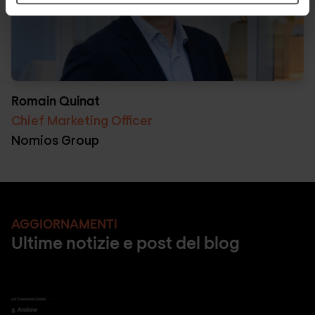
Romain Quinat
Chief Marketing Officer
Nomios Group
AGGIORNAMENTI
Ultime notizie e post del blog