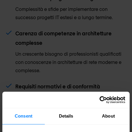
Complessità e sfide per implementare con
successo progetti IT estesi e a lungo termine.
Carenza di competenze in architetture
complesse
Un crescente bisogno di professionisti qualificati
con conoscenze in architetture di rete moderne e
complesse.
Requisiti normativi e di conformità
Regolamenti rigorosi impongono misure di
sicurezza e protezione dei dati efficaci.
Consent
Details
About