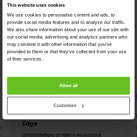
This website uses cookies
SOLUZIONI IN PRIMO PIANO
We use cookies to personalise content and ads, to
Su misura per le sue esigenze
provide social media features and to analyse our traffic.
We also share information about your use of our site with
La nostra forza sta nella flessibilità e
our social media, advertising and analytics partners who
may combine it with other information that you’ve
nell'attenzione allo sviluppo di soluzioni su
provided to them or that they’ve collected from your use
misura per i nostri clienti. Scopra in quali
of their services.
aree possiamo supportare il suo team IT.
Allow all
Customize
SASE Secure Access Service
Edge
a
Un'architettura di rete in evoluzione
n