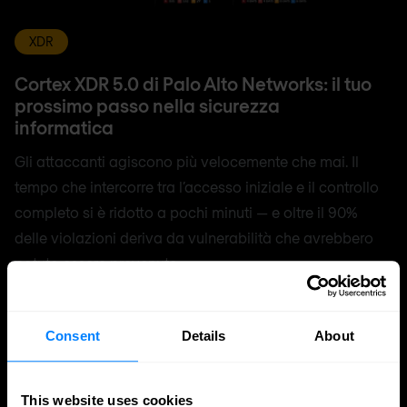
XDR
Cortex XDR 5.0 di Palo Alto Networks: il tuo
prossimo passo nella sicurezza
informatica
Gli attaccanti agiscono più velocemente che mai. Il
tempo che intercorre tra l’accesso iniziale e il controllo
completo si è ridotto a pochi minuti — e oltre il 90%
delle violazioni deriva da vulnerabilità che avrebbero
potuto essere prevenute.
Richard Landman
Richard Landman
13 apr 2026
3 minuti di lettura
Consent
Details
About
This website uses cookies