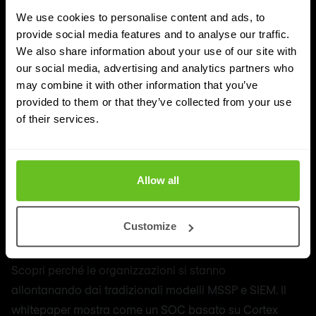
We use cookies to personalise content and ads, to
provide social media features and to analyse our traffic.
We also share information about your use of our site with
our social media, advertising and analytics partners who
may combine it with other information that you’ve
provided to them or that they’ve collected from your use
of their services.
Allow all
Palo Alto Networks
Whitepaper
Ripensare il SOC nel panorama delle
Customize
minacce di oggi
Scopri perché le organizzazioni si stanno
allontanando dai tradizionali modelli MSSP e SIEM. Il
whitepaper mostra come un SOC basato su Cortex