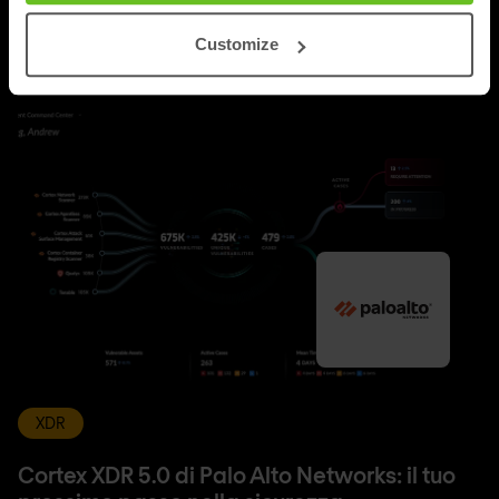
Ulteriori aggiornamenti
Customize
XDR
Cortex XDR 5.0 di Palo Alto Networks: il tuo